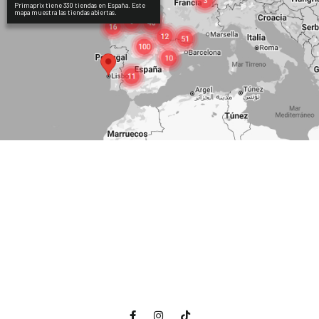
Primaprix tiene 330 tiendas en España. Este
mapa muestra las tiendas abiertas.