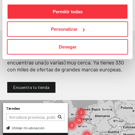
llévatelos
Permitir todas
Personalizar
En un segundo, la encuentras.
Denegar
No paramos de abrir
tiendas
. Seguro que
encuentras una (o varias) muy cerca. Ya tienes
330
con miles de ofertas de grandes marcas europeas.
Encuentra tu tienda
Tiendas
Utilizar mi ubicación