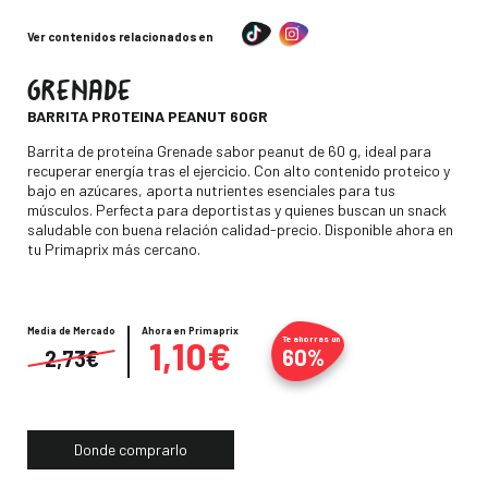
Ver contenidos relacionados en
GRENADE
-
BARRITA PROTEINA PEANUT 60GR
Descripción
Barrita de proteína Grenade sabor peanut de 60 g, ideal para
recuperar energía tras el ejercicio. Con alto contenido proteico y
bajo en azúcares, aporta nutrientes esenciales para tus
músculos. Perfecta para deportistas y quienes buscan un snack
saludable con buena relación calidad-precio. Disponible ahora en
tu Primaprix más cercano.
Media de Mercado
Precio
Ahora en Primaprix
1,10€
Te ahorras un
60%
2,73€
Donde comprarlo