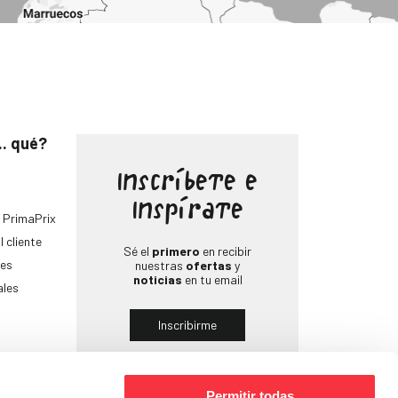
.. qué?
Inscríbete e
Inspírate
 PrimaPrix
l cliente
Sé el
primero
en recibir
es
nuestras
ofertas
y
noticias
en tu email
ales
Inscribirme
Permitir todas