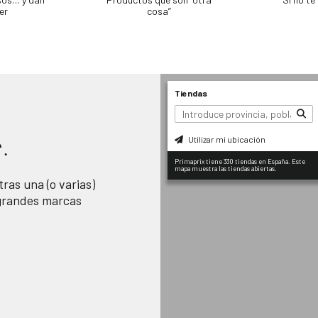
er
cosa”
Tiendas
Utilizar mi ubicación
.
Primaprix tiene 330 tiendas en España. Este
mapa muestra las tiendas abiertas.
ras una (o varias)
 grandes marcas