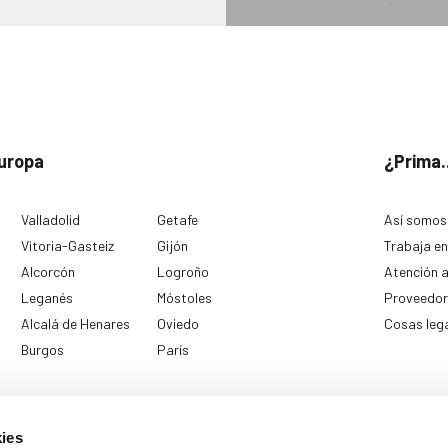
uropa
¿Prima.
Valladolid
Getafe
Así somos
Vitoria-Gasteiz
Gijón
Trabaja en
Alcorcón
Logroño
Atención a
Leganés
Móstoles
Proveedor
Alcalá de Henares
Oviedo
Cosas leg
Burgos
París
ies