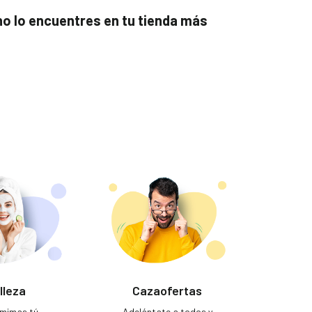
 no lo encuentres en tu tienda más
lleza
Cazaofertas
e mimas tú…
Adelántate a todos y