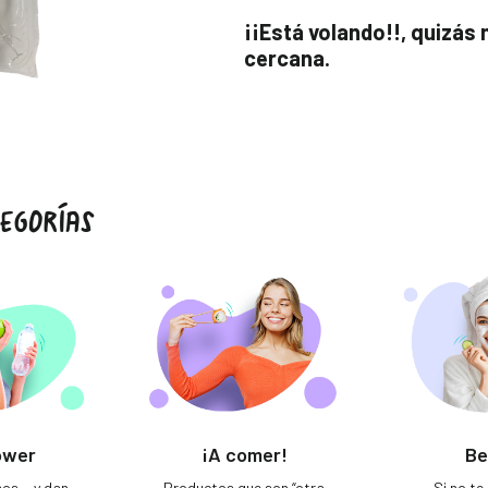
¡¡Está volando!!, quizás
cercana.
EGORÍAS
ower
¡A comer!
Be
sos… y dan
Productos que son “otra
Si no t