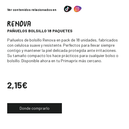
Ver contenidos relacionados en
RENOVA
-
PAÑUELOS BOLSILLO 18 PAQUETES
Descripción
Pañuelos de bolsillo Renova en pack de 18 unidades, fabricados
con celulosa suave y resistente. Perfectos para llevar siempre
contigo y mantener la piel delicada protegida ante irritaciones.
Su tamaño compacto los hace prácticos para cualquier bolso o
bolsillo. Disponible ahora en tu Primaprix más cercano.
Precio
2,15€
Donde comprarlo