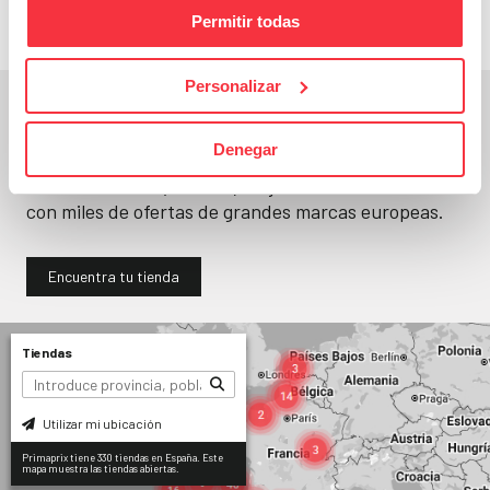
Permitir todas
Personalizar
En un segundo, la encuentras.
Denegar
No paramos de abrir
tiendas
. Seguro que
encuentras una (o varias) muy cerca. Ya tienes
330
con miles de ofertas de grandes marcas europeas.
Encuentra tu tienda
Tiendas
Utilizar mi ubicación
Primaprix tiene 330 tiendas en España. Este
mapa muestra las tiendas abiertas.