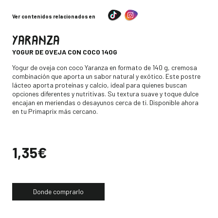
Ver contenidos relacionados en
YARANZA
-
YOGUR DE OVEJA CON COCO 140G
Descripción
Yogur de oveja con coco Yaranza en formato de 140 g, cremosa
combinación que aporta un sabor natural y exótico. Este postre
lácteo aporta proteínas y calcio, ideal para quienes buscan
opciones diferentes y nutritivas. Su textura suave y toque dulce
encajan en meriendas o desayunos cerca de ti. Disponible ahora
en tu Primaprix más cercano.
Precio
1,35€
Donde comprarlo