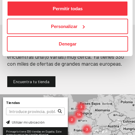
Permitir todas
Personalizar
En un segundo, la encuentras.
Denegar
No paramos de abrir
tiendas
. Seguro que
encuentras una (o varias) muy cerca. Ya tienes
330
con miles de ofertas de grandes marcas europeas.
Encuentra tu tienda
Tiendas
Utilizar mi ubicación
Primaprix tiene 330 tiendas en España. Este
mapa muestra las tiendas abiertas.