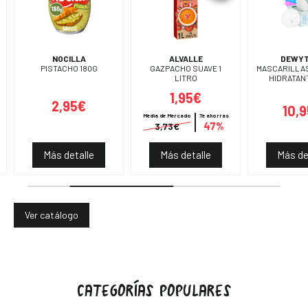
NOCILLA
ALVALLE
DEWYT
PISTACHO 180G
GAZPACHO SUAVE 1
MASCARILLAS
LITRO
HIDRATAN
1,95€
2,95€
10,
Media de Mercado
Te ahorras
47%
3,73€
Más detalle
Más detalle
Más de
Ver catálogo
CATEGORÍAS POPULARES