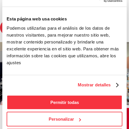
ELLOS NOS INSPIRAN
Esta página web usa cookies
primaprix_es
Podemos utilizarlas para el análisis de los datos de
Vender marcas a precio de outlet, nos hace diferentes. #primaprix
#outlet #buenosprecios
nuestros visitantes, para mejorar nuestro sitio web,
mostrar contenido personalizado y brindarle una
excelente experiencia en el sitio web. Para obtener más
información sobre las cookies que utilizamos, abre los
ajustes
Mostrar detalles
Permitir todas
Personalizar