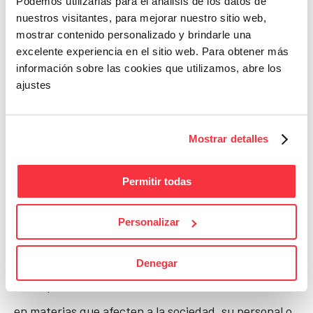
Podemos utilizarlas para el análisis de los datos de
material, pérdidas de datos o de programa, perjuicio
nuestros visitantes, para mejorar nuestro sitio web,
mostrar contenido personalizado y brindarle una
financiero, resultantes del uso de este sitio o de los
excelente experiencia en el sitio web. Para obtener más
sitios vinculados al mismo.
información sobre las cookies que utilizamos, abre los
ajustes
5. CANAL DE DENUNCIAS
Mostrar detalles
El canal de denuncias es un medio para que clientes,
Permitir todas
colaboradores, proveedores, contratistas,
empleados, exempleados o cualquier persona que
Personalizar
tenga, o haya tenido, relación contractual con
PRIMAPRIX S.L.U pueda comunicar irregularidades o
Denegar
incumplimientos de normativas internas o externas
en materias que afecten a la sociedad, su personal o