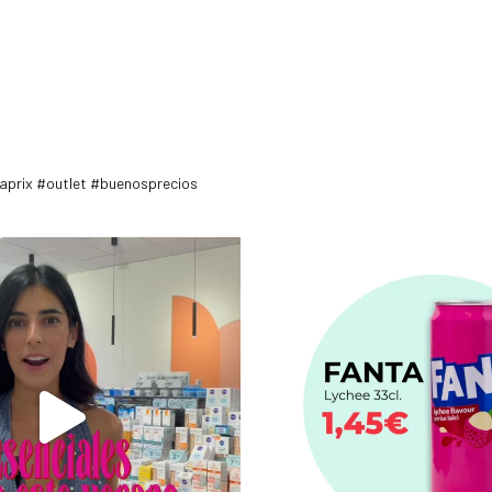
maprix #outlet #buenosprecios