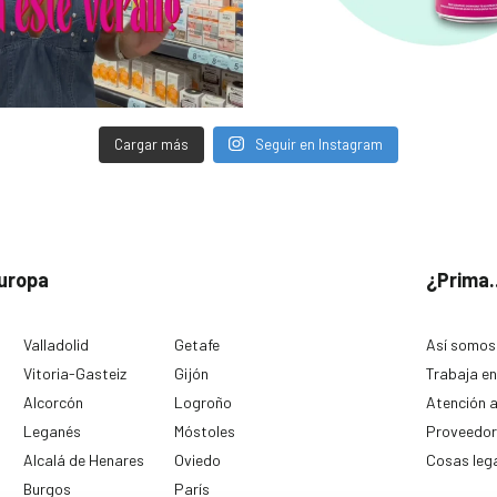
Cargar más
Seguir en Instagram
uropa
¿Prima.
Valladolid
Getafe
Así somos
Vitoria-Gasteiz
Gijón
Trabaja en
Alcorcón
Logroño
Atención a
Leganés
Móstoles
Proveedor
Alcalá de Henares
Oviedo
Cosas leg
Burgos
París