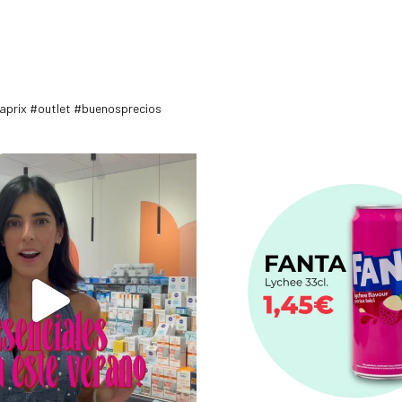
maprix #outlet #buenosprecios