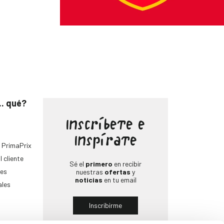
.. qué?
Inscríbete e
Inspírate
 PrimaPrix
l cliente
Sé el
primero
en recibir
es
nuestras
ofertas
y
noticias
en tu email
ales
Inscribirme