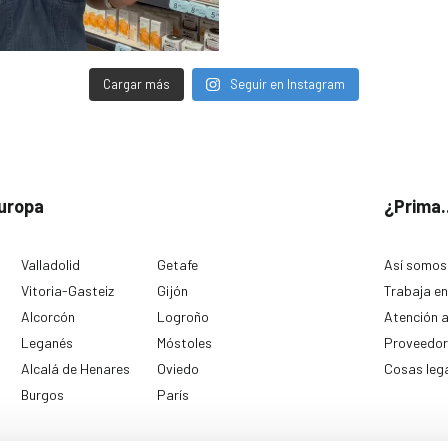
Cargar más
Seguir en Instagram
uropa
¿Prima.
Valladolid
Getafe
Así somos
Vitoria-Gasteiz
Gijón
Trabaja en
Alcorcón
Logroño
Atención a
Leganés
Móstoles
Proveedor
Alcalá de Henares
Oviedo
Cosas leg
Burgos
París