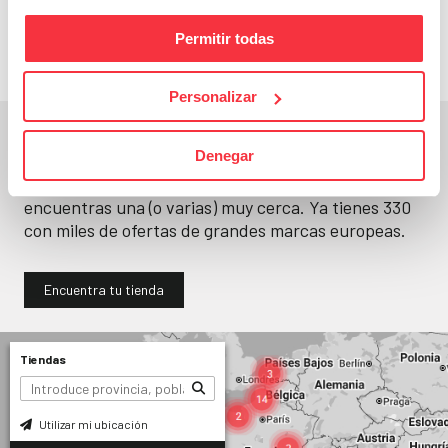
llévatelos
Permitir todas
Personalizar
En un segundo, la encuentras.
Denegar
No paramos de abrir
tiendas
. Seguro que
encuentras una (o varias) muy cerca. Ya tienes
330
con miles de ofertas de grandes marcas europeas.
Encuentra tu tienda
Tiendas
Utilizar mi ubicación