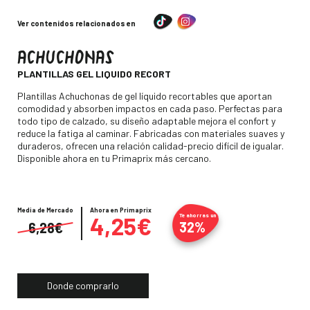
Ver contenidos relacionados en
ACHUCHONAS
-
PLANTILLAS GEL LIQUIDO RECORT
Descripción
Plantillas Achuchonas de gel líquido recortables que aportan
comodidad y absorben impactos en cada paso. Perfectas para
todo tipo de calzado, su diseño adaptable mejora el confort y
reduce la fatiga al caminar. Fabricadas con materiales suaves y
duraderos, ofrecen una relación calidad-precio difícil de igualar.
Disponible ahora en tu Primaprix más cercano.
Media de Mercado
Precio
Ahora en Primaprix
4,25€
Te ahorras un
32%
6,28€
Donde comprarlo