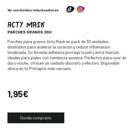
Ver contenidos relacionados en
ACTY MASK
-
PARCHES GRANOS 30U
Descripción
Parches para granos Acty Mask en pack de 30 unidades,
diseñados para acelerar la curación y reducir inflamación
localizada. Su fórmula adhesiva protege la piel y evita marcas,
ideales para pieles con tendencia acneica. Perfectos para usar de
día o noche, ofrecen un cuidado discreto y efectivo. Disponible
ahora en tu Primaprix más cercano.
Precio
1,95€
Donde comprarlo