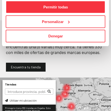
Permitir todas
Personalizar
En un segundo, la encuentras.
Denegar
No paramos de abrir
tiendas
. Seguro que
encuentras una (o varias) muy cerca. Ya tienes
330
con miles de ofertas de grandes marcas europeas.
Encuentra tu tienda
Tiendas
Utilizar mi ubicación
Primaprix tiene 330 tiendas en España. Este
mapa muestra las tiendas abiertas.