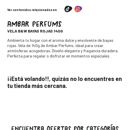
Ver contenidos relacionados en
AMBAR PERFUMS
-
VELA B&W BAYAS ROJAS 140G
Descripción
Ambienta tu hogar con el aroma dulce y envolvente de bayas
rojas. Vela de 140g de Ambar Perfums, ideal para crear
atmósferas acogedoras. Diseño elegante y fragancia duradera.
Perfecta para regalar o disfrutar en momentos especiales.
¡¡Está volando!!, quizás no lo encuentres en
tu tienda más cercana.
ENCUENTRA OFERTAS POR CATEGORÍAS