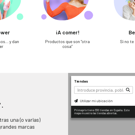
ower
¡A comer!
Be
sos… y dan
Productos que son “otra
Si no t
er
cosa”
Tiendas
Utilizar mi ubicación
.
Primaprix tiene 330 tiendas en España. Este
mapa muestra las tiendas abiertas.
ras una (o varias)
 grandes marcas