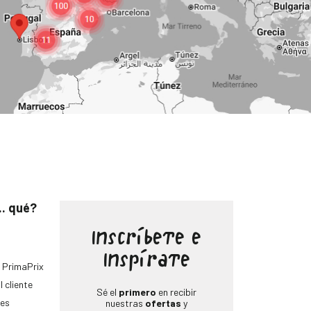
.. qué?
Inscríbete e
Inspírate
 PrimaPrix
l cliente
Sé el
primero
en recibir
es
nuestras
ofertas
y