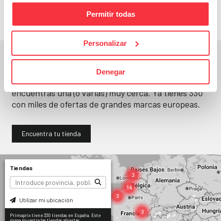
Permitir todas
Personalizar
En un segundo, la encuentras.
Denegar
No paramos de abrir
tiendas
. Seguro que
encuentras una (o varias) muy cerca. Ya tienes
330
con miles de ofertas de grandes marcas europeas.
Encuentra tu tienda
Tiendas
Utilizar mi ubicación
Primaprix tiene 330 tiendas en España. Este
mapa muestra las tiendas abiertas.