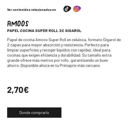
Ver contenidos relacionados en
AMOOS
-
PAPEL COCINA SUPER ROLL 2C GIGAROL
Descripción
Papel de cocina Amoos Super Roll en celulosa, formato Gigarol de
2 capas para mayor absorción y resistencia. Perfecto para
limpiar superficies y recoger líquidos con rapidez, ideal para
cocinas que exigen eficiencia y durabilidad. Su tamaño extra
grande ofrece más metros por rollo, garantizando un buen
ahorro. Disponible ahora en tu Primaprix más cercano.
Precio
2,70€
Donde comprarlo