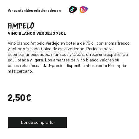
Ver contenidos relacionados en
AMPELO
-
VINO BLANCO VERDEJO 75CL
Descripción
Vino blanco Ampelo Verdejo en botella de 75 cl, con aroma fresco
y sabor afrutado típico de esta variedad. Perfecto para
acompañar pescados, mariscos y tapas, ofrece una experiencia
equilibrada y ligera. Los amantes del vino blanco valoran su
buena relación calidad-precio. Disponible ahora en tu Primaprix
más cercano.
Precio
2,50€
Donde comprarlo