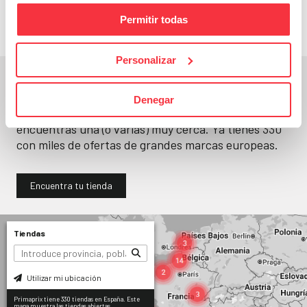
Permitir todas
Personalizar
En un segundo, la encuentras.
Denegar
No paramos de abrir
tiendas
. Seguro que
encuentras una (o varias) muy cerca. Ya tienes
330
con miles de ofertas de grandes marcas europeas.
Encuentra tu tienda
Tiendas
Utilizar mi ubicación
Primaprix tiene 330 tiendas en España. Este
mapa muestra las tiendas abiertas.