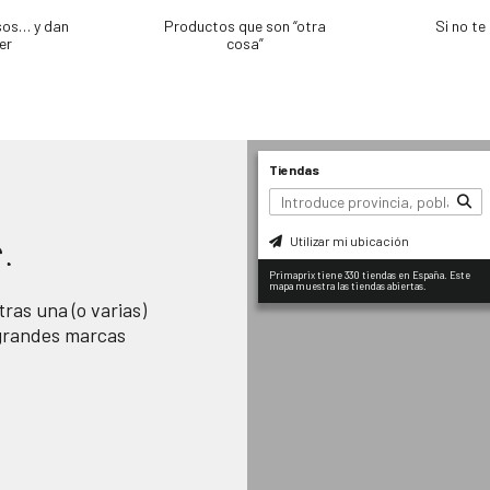
sos… y dan
Productos que son “otra
Si no t
er
cosa”
Tiendas
Utilizar mi ubicación
.
Primaprix tiene 330 tiendas en España. Este
mapa muestra las tiendas abiertas.
ras una (o varias)
 grandes marcas