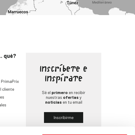
.. qué?
Inscríbete e
Inspírate
 PrimaPrix
l cliente
Sé el
primero
en recibir
es
nuestras
ofertas
y
noticias
en tu email
ales
Inscribirme