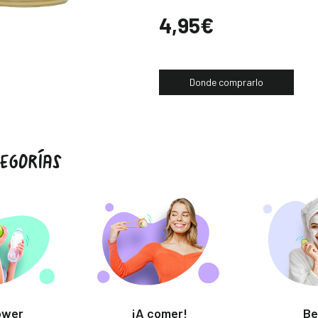
Precio
4,95€
Donde comprarlo
EGORÍAS
ower
¡A comer!
Be