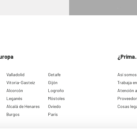
uropa
¿Prima.
Valladolid
Getafe
Así somos
Vitoria-Gasteiz
Gijón
Trabaja en
Alcorcón
Logroño
Atención a
Leganés
Móstoles
Proveedor
Alcalá de Henares
Oviedo
Cosas leg
Burgos
París