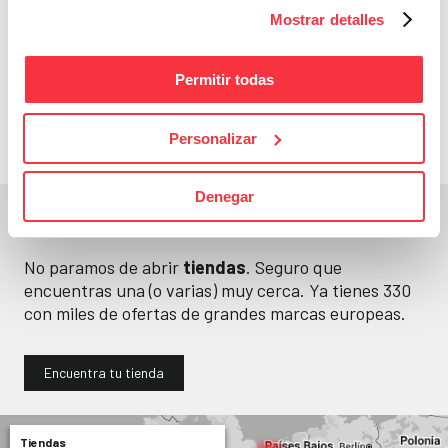
Mostrar detalles
Cazaofertas
Adelántate a todos y
Permitir todas
llévatelos
Personalizar
Denegar
En un segundo, la encuentras.
No paramos de abrir
tiendas
. Seguro que
encuentras una (o varias) muy cerca. Ya tienes
330
con miles de ofertas de grandes marcas europeas.
Encuentra tu tienda
Tiendas