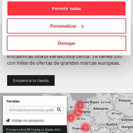
Permitir todas
Personalizar
En un segundo, la encuentras.
Denegar
No paramos de abrir
tiendas
. Seguro que
encuentras una (o varias) muy cerca. Ya tienes
330
con miles de ofertas de grandes marcas europeas.
Encuentra tu tienda
Tiendas
Utilizar mi ubicación
Primaprix tiene 330 tiendas en España. Este
mapa muestra las tiendas abiertas.