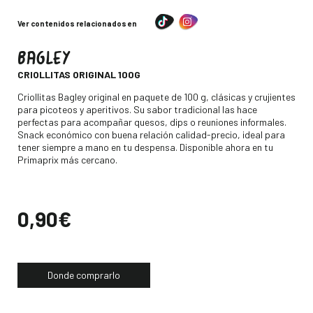
Ver contenidos relacionados en
BAGLEY
-
CRIOLLITAS ORIGINAL 100G
Descripción
Criollitas Bagley original en paquete de 100 g, clásicas y crujientes
para picoteos y aperitivos. Su sabor tradicional las hace
perfectas para acompañar quesos, dips o reuniones informales.
Snack económico con buena relación calidad-precio, ideal para
tener siempre a mano en tu despensa. Disponible ahora en tu
Primaprix más cercano.
Precio
0,90€
Donde comprarlo