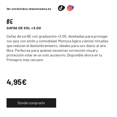
Ver contenidos relacionados en
BE
-
GAFAS DE SOL +3,00
Descripción
Gafas de sol BE con graduación +3,00, diseñadas para proteger
tus ojos con estilo y comodidad. Montura ligera y lentes tintadas
que reducen el deslumbramiento, ideales para uso diario al aire
libre. Perfectas para quienes necesitan corrección visual y
protección solar en un solo accesorio. Disponible ahora en tu
Primaprix más cercano.
Precio
4,95€
Donde comprarlo