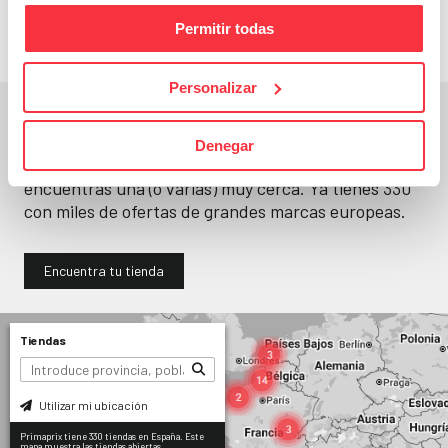
Permitir todas
Personalizar
En un segundo, la encuentras.
Denegar
No paramos de abrir
tiendas
. Seguro que
encuentras una (o varias) muy cerca. Ya tienes
330
con miles de ofertas de grandes marcas europeas.
Encuentra tu tienda
Tiendas
Utilizar mi ubicación
Primaprix tiene 330 tiendas en España. Este
mapa muestra las tiendas abiertas.