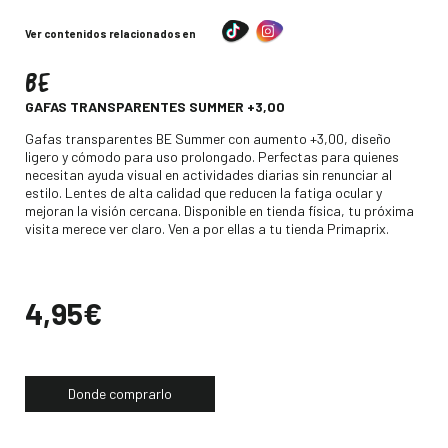
Ver contenidos relacionados en
BE
-
GAFAS TRANSPARENTES SUMMER +3,00
Descripción
Gafas transparentes BE Summer con aumento +3,00, diseño
ligero y cómodo para uso prolongado. Perfectas para quienes
necesitan ayuda visual en actividades diarias sin renunciar al
estilo. Lentes de alta calidad que reducen la fatiga ocular y
mejoran la visión cercana. Disponible en tienda física, tu próxima
visita merece ver claro. Ven a por ellas a tu tienda Primaprix.
Precio
4,95€
Donde comprarlo