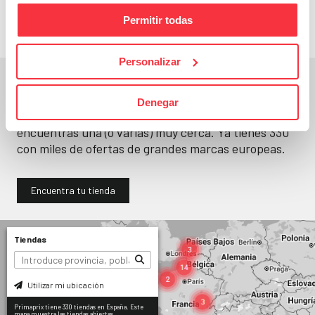
Permitir todas
Personalizar
En un segundo, la encuentras.
Denegar
No paramos de abrir
tiendas
. Seguro que
encuentras una (o varias) muy cerca. Ya tienes
330
con miles de ofertas de grandes marcas europeas.
Encuentra tu tienda
Tiendas
Utilizar mi ubicación
Primaprix tiene 330 tiendas en España. Este
mapa muestra las tiendas abiertas.