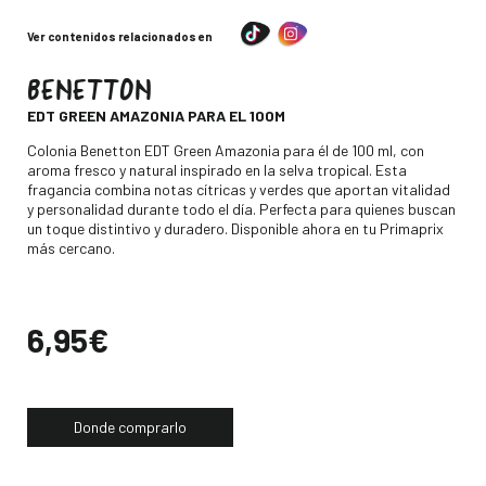
Ver contenidos relacionados en
BENETTON
-
EDT GREEN AMAZONIA PARA EL 100M
Descripción
Colonia Benetton EDT Green Amazonia para él de 100 ml, con
aroma fresco y natural inspirado en la selva tropical. Esta
fragancia combina notas cítricas y verdes que aportan vitalidad
y personalidad durante todo el día. Perfecta para quienes buscan
un toque distintivo y duradero. Disponible ahora en tu Primaprix
más cercano.
Precio
6,95€
Donde comprarlo