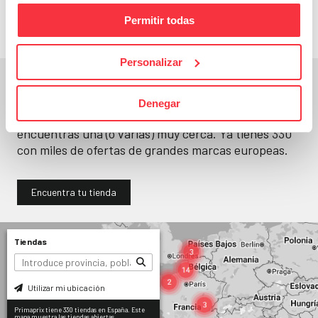
Permitir todas
Personalizar
En un segundo, la encuentras.
Denegar
No paramos de abrir
tiendas
. Seguro que
encuentras una (o varias) muy cerca. Ya tienes
330
con miles de ofertas de grandes marcas europeas.
Encuentra tu tienda
Tiendas
Utilizar mi ubicación
Primaprix tiene 330 tiendas en España. Este
mapa muestra las tiendas abiertas.