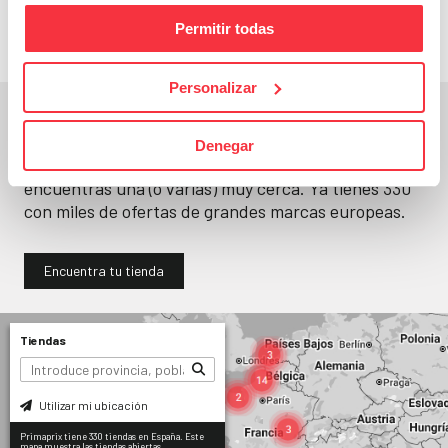
Permitir todas
Personalizar
En un segundo, la encuentras.
Denegar
No paramos de abrir
tiendas
. Seguro que
encuentras una (o varias) muy cerca. Ya tienes
330
con miles de ofertas de grandes marcas europeas.
Encuentra tu tienda
Tiendas
Utilizar mi ubicación
Primaprix tiene 330 tiendas en España. Este
mapa muestra las tiendas abiertas.