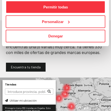
Permitir todas
Personalizar
En un segundo, la encuentras.
Denegar
No paramos de abrir
tiendas
. Seguro que
encuentras una (o varias) muy cerca. Ya tienes
330
con miles de ofertas de grandes marcas europeas.
Encuentra tu tienda
Tiendas
Utilizar mi ubicación
Primaprix tiene 330 tiendas en España. Este
mapa muestra las tiendas abiertas.