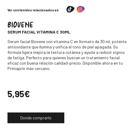
Ver contenidos relacionados en
BIOVENE
-
SERUM FACIAL VITAMINA C 30ML
Descripción
Serum facial Biovene con vitamina C en formato de 30 ml, potente
antioxidante que ilumina y unifica el tono de piel apagada. Su
fórmula ligera mejora la textura cutánea y ayuda a reducir signos
de fatiga. Perfecto para quienes buscan un tratamiento facial
eficaz con buena relación calidad-precio. Disponible ahora en tu
Primaprix más cercano.
Precio
5,95€
Donde comprarlo