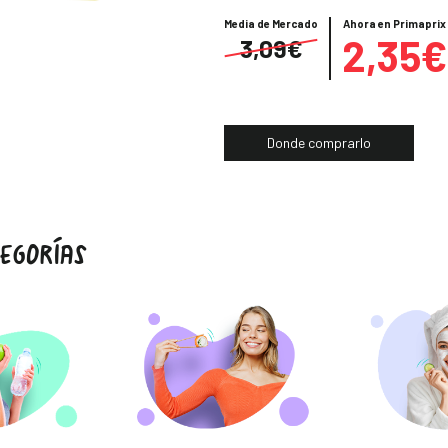
Precio
Media de Mercado
Ahora en Primaprix
2,35€
3,09€
Donde comprarlo
EGORÍAS