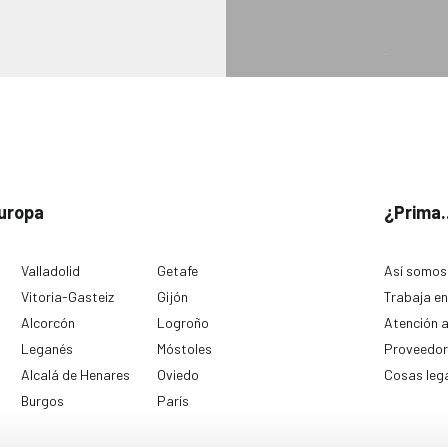
uropa
¿Prima.
Valladolid
Getafe
Así somos
Vitoria-Gasteiz
Gijón
Trabaja en
Alcorcón
Logroño
Atención a
Leganés
Móstoles
Proveedor
Alcalá de Henares
Oviedo
Cosas leg
Burgos
París