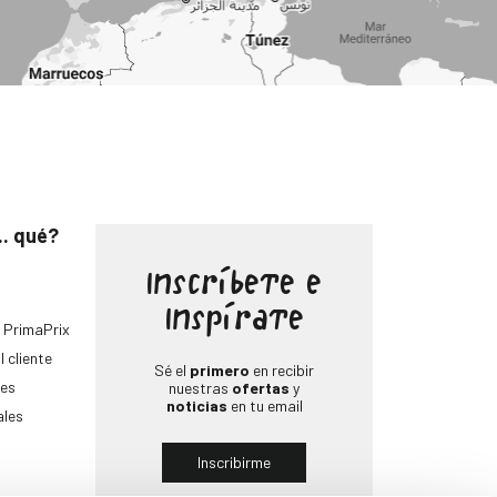
.. qué?
Inscríbete e
Inspírate
 PrimaPrix
l cliente
Sé el
primero
en recibir
es
nuestras
ofertas
y
noticias
en tu email
ales
Inscribirme