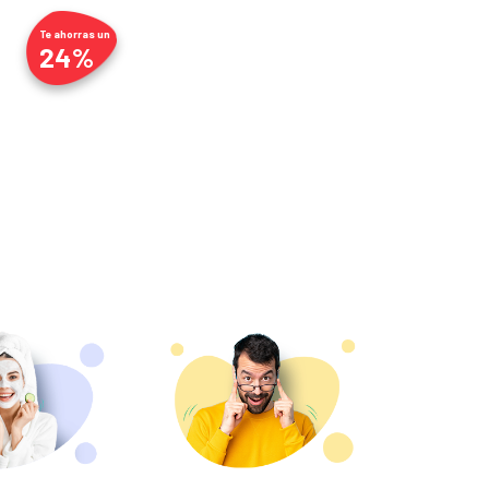
Te ahorras un
24%