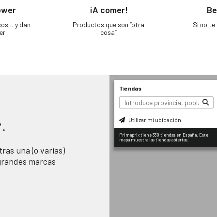
ower
¡A comer!
Be
sos… y dan
Productos que son “otra
Si no t
er
cosa”
Tiendas
Utilizar mi ubicación
.
Primaprix tiene 330 tiendas en España. Este
mapa muestra las tiendas abiertas.
ras una (o varias)
 grandes marcas