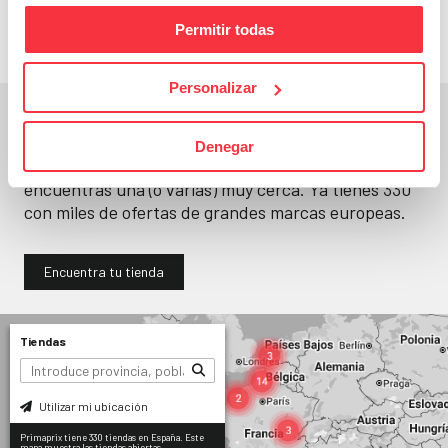
Permitir todas
Personalizar
En un segundo, la encuentras.
Denegar
No paramos de abrir
tiendas
. Seguro que
encuentras una (o varias) muy cerca. Ya tienes
330
con miles de ofertas de grandes marcas europeas.
Encuentra tu tienda
Tiendas
Utilizar mi ubicación
Primaprix tiene 330 tiendas en España. Este
mapa muestra las tiendas abiertas.