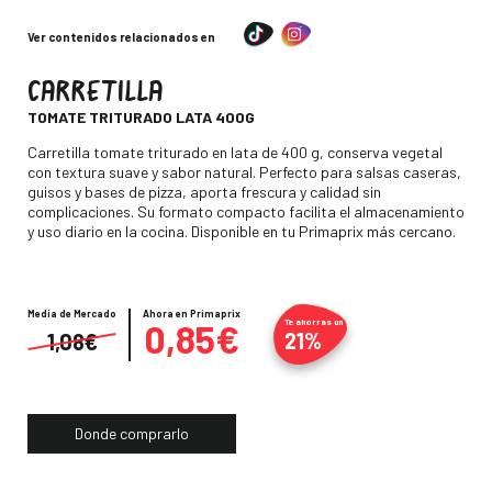
Ver contenidos relacionados en
CARRETILLA
-
TOMATE TRITURADO LATA 400G
Descripción
Carretilla tomate triturado en lata de 400 g, conserva vegetal
con textura suave y sabor natural. Perfecto para salsas caseras,
guisos y bases de pizza, aporta frescura y calidad sin
complicaciones. Su formato compacto facilita el almacenamiento
y uso diario en la cocina. Disponible en tu Primaprix más cercano.
Media de Mercado
Precio
Ahora en Primaprix
0,85€
Te ahorras un
21%
1,08€
Donde comprarlo