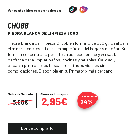
Ver contenidos relacionados en
CHUBB
-
PIEDRA BLANCA DE LIMPIEZA 500G
Descripción
Piedra blanca de limpieza Chubb en formato de 500 g, ideal para
eliminar manchas difíciles en superficies del hogar sin dañar. Su
fórmula concentrada permite un uso económico y versátil,
perfecta para limpiar baños, cocinas y muebles. Calidad y
eficacia para quienes buscan resultados visibles sin
complicaciones. Disponible en tu Primaprix más cercano.
Media de Mercado
Precio
Ahora en Primaprix
2,95€
Te ahorras un
24%
3,90€
Donde comprarlo