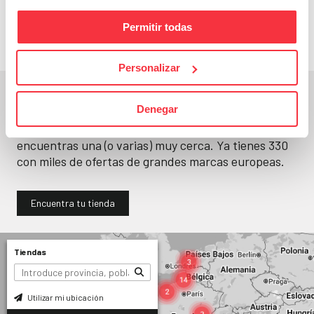
llévatelos
Permitir todas
Personalizar
En un segundo, la encuentras.
Denegar
No paramos de abrir
tiendas
. Seguro que
encuentras una (o varias) muy cerca. Ya tienes
330
con miles de ofertas de grandes marcas europeas.
Encuentra tu tienda
Tiendas
Utilizar mi ubicación