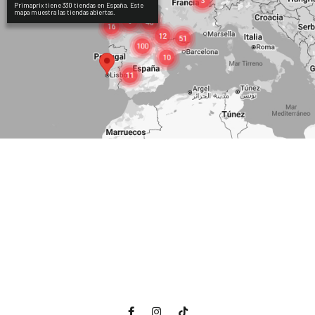
Primaprix tiene 330 tiendas en España. Este
mapa muestra las tiendas abiertas.