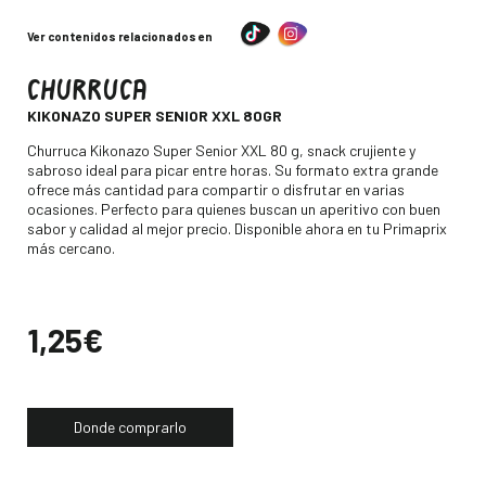
Ver contenidos relacionados en
CHURRUCA
-
KIKONAZO SUPER SENIOR XXL 80GR
Descripción
Churruca Kikonazo Super Senior XXL 80 g, snack crujiente y
sabroso ideal para picar entre horas. Su formato extra grande
ofrece más cantidad para compartir o disfrutar en varias
ocasiones. Perfecto para quienes buscan un aperitivo con buen
sabor y calidad al mejor precio. Disponible ahora en tu Primaprix
más cercano.
Precio
1,25€
Donde comprarlo