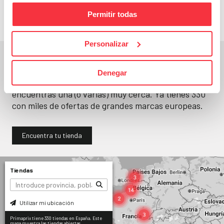
Permitir todas
Personalizar
En un segundo, la encuentras.
Denegar
No paramos de abrir
tiendas
. Seguro que
encuentras una (o varias) muy cerca. Ya tienes
330
con miles de ofertas de grandes marcas europeas.
Encuentra tu tienda
Tiendas
Utilizar mi ubicación
Primaprix tiene 330 tiendas en España. Este
mapa muestra las tiendas abiertas.