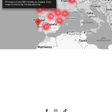
Primaprix tiene 330 tiendas en España. Este
mapa muestra las tiendas abiertas.