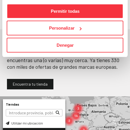
llévatelos
Permitir todas
Personalizar
En un segundo, la encuentras.
Denegar
No paramos de abrir
tiendas
. Seguro que
encuentras una (o varias) muy cerca. Ya tienes
330
con miles de ofertas de grandes marcas europeas.
Encuentra tu tienda
Tiendas
Utilizar mi ubicación