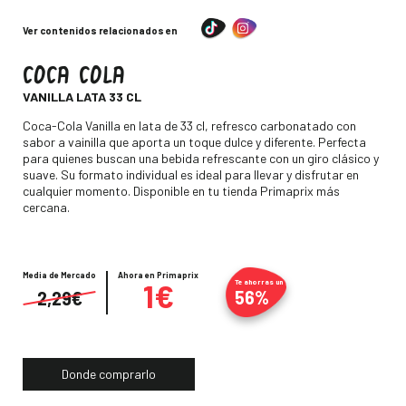
Ver contenidos relacionados en
COCA COLA
-
VANILLA LATA 33 CL
Descripción
Coca-Cola Vanilla en lata de 33 cl, refresco carbonatado con
sabor a vainilla que aporta un toque dulce y diferente. Perfecta
para quienes buscan una bebida refrescante con un giro clásico y
suave. Su formato individual es ideal para llevar y disfrutar en
cualquier momento. Disponible en tu tienda Primaprix más
cercana.
Media de Mercado
Precio
Ahora en Primaprix
1€
Te ahorras un
56%
2,29€
Donde comprarlo