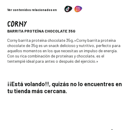
Ver contenidos relacionados en
CORNY
-
BARRITA PROTEÍNA CHOCOLATE 35G
Descripción
Corny barrita proteína chocolate 35g,»Corny barrita proteína
chocolate de 35g es un snack delicioso y nutritivo, perfecto para
aquellos momentos en los que necesitas un impulso de energía.
Con su rica combinación de proteínas y chocolate, es el
tentempié ideal para antes o después del ejercicio.»
¡¡Está volando!!, quizás no lo encuentres en
tu tienda más cercana.