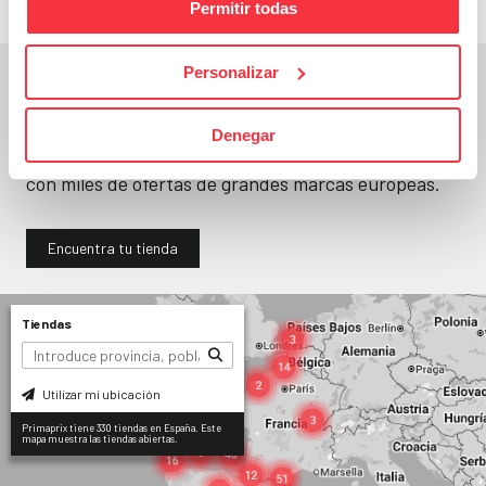
Permitir todas
Personalizar
En un segundo, la encuentras.
No paramos de abrir
tiendas
. Seguro que
Denegar
encuentras una (o varias) muy cerca. Ya tienes
330
con miles de ofertas de grandes marcas europeas.
Encuentra tu tienda
Tiendas
Utilizar mi ubicación
Primaprix tiene 330 tiendas en España. Este
mapa muestra las tiendas abiertas.