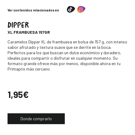
Ver contenidos relacionados en
DIPPER
-
XL FRAMBUESA 157GR
Descripción
Caramelos Dipper XL de frambuesa en bolsa de 157 g, con intenso
sabor afrutado y textura suave que se derrite en la boca.
Perfectos para los que buscan un dulce económico y duradero,
ideales para compartir o disfrutar en cualquier momento. Su
formato grande ofrece más por menos, disponible ahora en tu
Primaprix más cercano.
Precio
1,95€
Donde comprarlo