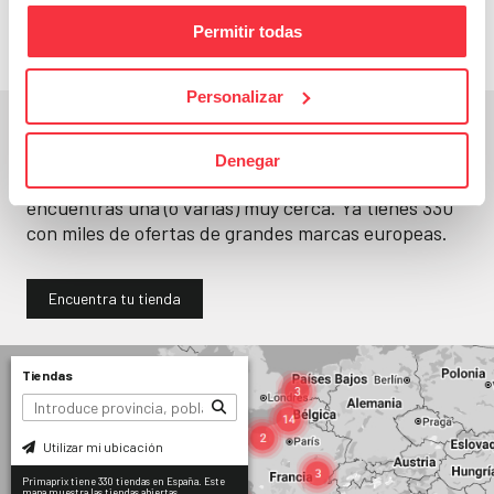
Permitir todas
Personalizar
En un segundo, la encuentras.
Denegar
No paramos de abrir
tiendas
. Seguro que
encuentras una (o varias) muy cerca. Ya tienes
330
con miles de ofertas de grandes marcas europeas.
Encuentra tu tienda
Tiendas
Utilizar mi ubicación
Primaprix tiene 330 tiendas en España. Este
mapa muestra las tiendas abiertas.