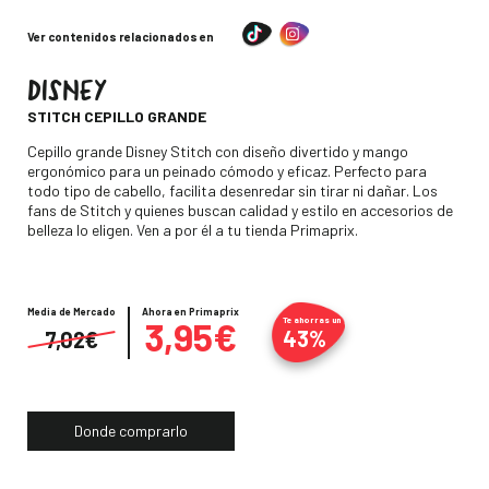
Ver contenidos relacionados en
DISNEY
-
STITCH CEPILLO GRANDE
Descripción
Cepillo grande Disney Stitch con diseño divertido y mango
ergonómico para un peinado cómodo y eficaz. Perfecto para
todo tipo de cabello, facilita desenredar sin tirar ni dañar. Los
fans de Stitch y quienes buscan calidad y estilo en accesorios de
belleza lo eligen. Ven a por él a tu tienda Primaprix.
Media de Mercado
Precio
Ahora en Primaprix
3,95€
Te ahorras un
43%
7,02€
Donde comprarlo