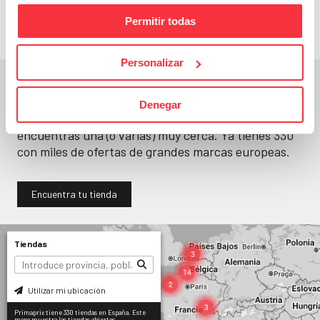
Permitir todas
Personalizar
En un segundo, la encuentras.
Denegar
No paramos de abrir
tiendas
. Seguro que
encuentras una (o varias) muy cerca. Ya tienes
330
con miles de ofertas de grandes marcas europeas.
Encuentra tu tienda
Tiendas
Utilizar mi ubicación
Primaprix tiene 330 tiendas en España. Este
mapa muestra las tiendas abiertas.