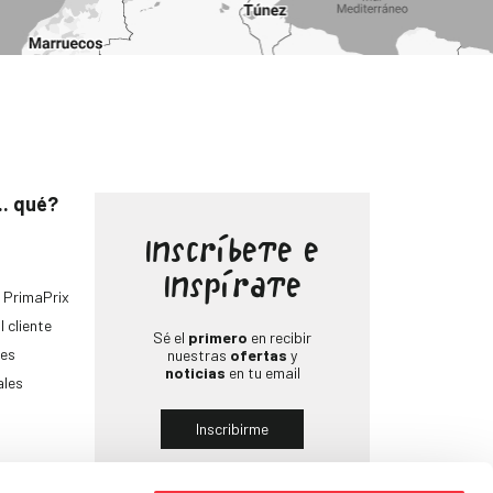
.. qué?
Inscríbete e
Inspírate
 PrimaPrix
l cliente
Sé el
primero
en recibir
es
nuestras
ofertas
y
noticias
en tu email
ales
Inscribirme