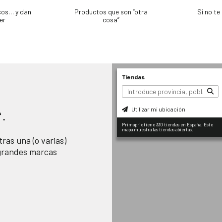
sos… y dan
Productos que son “otra
Si no t
er
cosa”
Tiendas
Utilizar mi ubicación
.
Primaprix tiene 330 tiendas en España. Este
mapa muestra las tiendas abiertas.
ras una (o varias)
 grandes marcas