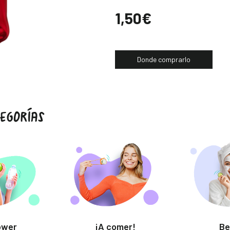
Precio
1,50€
Donde comprarlo
EGORÍAS
ower
¡A comer!
Be