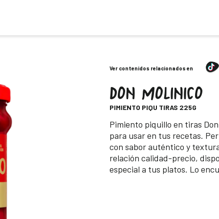
Ver contenidos relacionados en
DON MOLINICO
-
PIMIENTO PIQU TIRAS 225G
Descripción
Pimiento piquillo en tiras Don
para usar en tus recetas. Pe
con sabor auténtico y textur
relación calidad-precio, disp
especial a tus platos. Lo enc