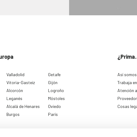
uropa
¿Prima.
Valladolid
Getafe
Así somos
Vitoria-Gasteiz
Gijón
Trabaja en
Alcorcón
Logroño
Atención a
Leganés
Móstoles
Proveedor
Alcalá de Henares
Oviedo
Cosas leg
Burgos
París