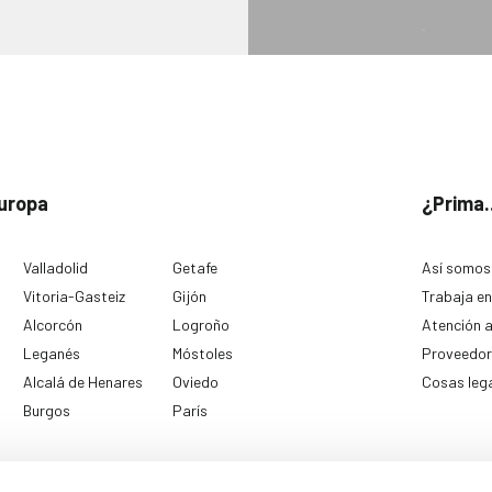
uropa
¿Prima.
Valladolid
Getafe
Así somos
Vitoria-Gasteiz
Gijón
Trabaja en
Alcorcón
Logroño
Atención a
Leganés
Móstoles
Proveedor
Alcalá de Henares
Oviedo
Cosas leg
Burgos
París