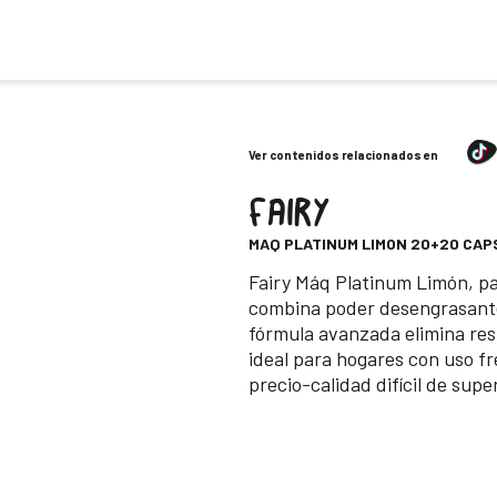
Ver contenidos relacionados en
FAIRY
-
MAQ PLATINUM LIMON 20+20 CAP
Descripción
Fairy Máq Platinum Limón, pac
combina poder desengrasante 
fórmula avanzada elimina restos
ideal para hogares con uso fr
precio-calidad difícil de sup