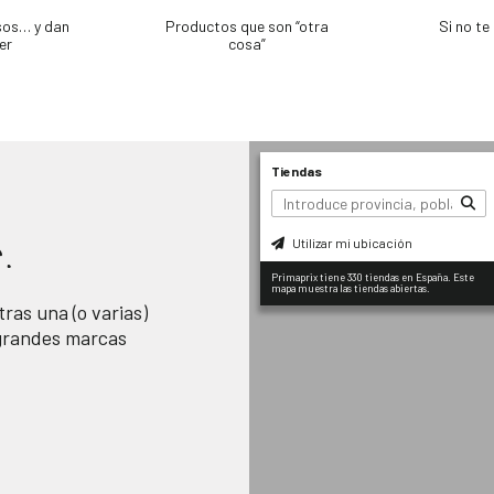
sos… y dan
Productos que son “otra
Si no t
er
cosa”
Tiendas
Utilizar mi ubicación
.
Primaprix tiene 330 tiendas en España. Este
mapa muestra las tiendas abiertas.
ras una (o varias)
 grandes marcas