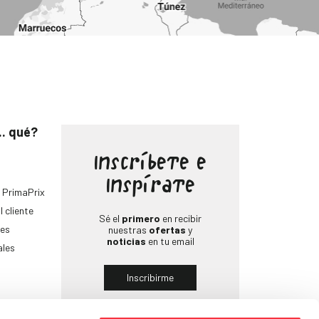
.. qué?
Inscríbete e
Inspírate
 PrimaPrix
l cliente
Sé el
primero
en recibir
es
nuestras
ofertas
y
noticias
en tu email
ales
Inscribirme