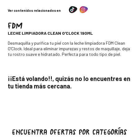
Ver contenidos relacionados en
FDM
-
LECHE LIMPIADORA CLEAN O'CLOCK 190ML
Descripción
Desmaquilla y purifica tu piel con la leche limpiadora FDM Clean
O’Clock. Ideal para eliminar impurezas y restos de maquillaje, deja
tu rostro suave e hidratado. Perfecta para todo tipo de piel.
¡¡Está volando!!, quizás no lo encuentres en
tu tienda más cercana.
ENCUENTRA OFERTAS POR CATEGORÍAS