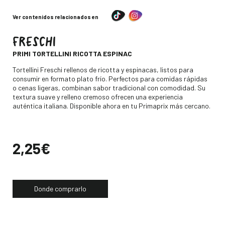
Ver contenidos relacionados en
FRESCHI
-
PRIMI TORTELLINI RICOTTA ESPINAC
Descripción
Tortellini Freschi rellenos de ricotta y espinacas, listos para
consumir en formato plato frío. Perfectos para comidas rápidas
o cenas ligeras, combinan sabor tradicional con comodidad. Su
textura suave y relleno cremoso ofrecen una experiencia
auténtica italiana. Disponible ahora en tu Primaprix más cercano.
Precio
2,25€
Donde comprarlo