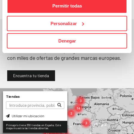
Permitir todas
Personalizar
En un segundo, la encuentras.
Denegar
No paramos de abrir
tiendas
. Seguro que
encuentras una (o varias) muy cerca. Ya tienes
330
con miles de ofertas de grandes marcas europeas.
Encuentra tu tienda
Tiendas
Utilizar mi ubicación
Primaprix tiene 330 tiendas en España. Este
mapa muestra las tiendas abiertas.