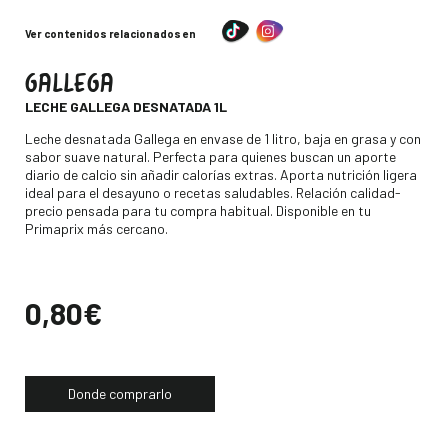
Ver contenidos relacionados en
GALLEGA
-
LECHE GALLEGA DESNATADA 1L
Descripción
Leche desnatada Gallega en envase de 1 litro, baja en grasa y con
sabor suave natural. Perfecta para quienes buscan un aporte
diario de calcio sin añadir calorías extras. Aporta nutrición ligera
ideal para el desayuno o recetas saludables. Relación calidad-
precio pensada para tu compra habitual. Disponible en tu
Primaprix más cercano.
Precio
0,80€
Donde comprarlo