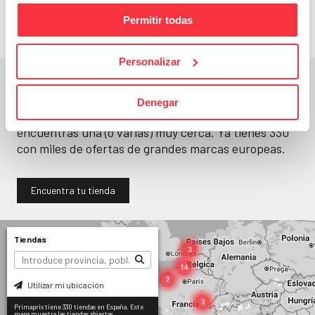
Permitir todas
Personalizar
En un segundo, la encuentras.
Denegar
No paramos de abrir
tiendas
. Seguro que
encuentras una (o varias) muy cerca. Ya tienes
330
con miles de ofertas de grandes marcas europeas.
Encuentra tu tienda
Tiendas
Utilizar mi ubicación
Primaprix tiene 330 tiendas en España. Este
mapa muestra las tiendas abiertas.