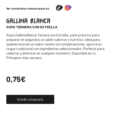
Ver contenidos relacionados en
GALLINA BLANCA
-
SOPA TERNERA CON ESTRELLA
Descripción
Sopa Gallina Blanca Ternera con Estrella, pack práctico para
preparar en segundos un caldo sabroso y nutritivo. Ideal para
quienes buscan un sabor casero sin complicaciones, aporta un
toque tradicional con ingredientes seleccionados. Perfecta para
calentar y disfrutar en cualquier momento. Disponible en tu
Primaprix más cercano.
Precio
0,75€
Donde comprarlo