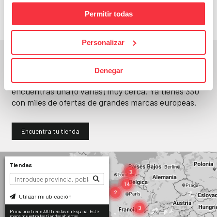
Permitir todas
Personalizar
En un segundo, la encuentras.
Denegar
No paramos de abrir
tiendas
. Seguro que
encuentras una (o varias) muy cerca. Ya tienes
330
con miles de ofertas de grandes marcas europeas.
Encuentra tu tienda
Tiendas
Utilizar mi ubicación
Primaprix tiene 330 tiendas en España. Este
mapa muestra las tiendas abiertas.