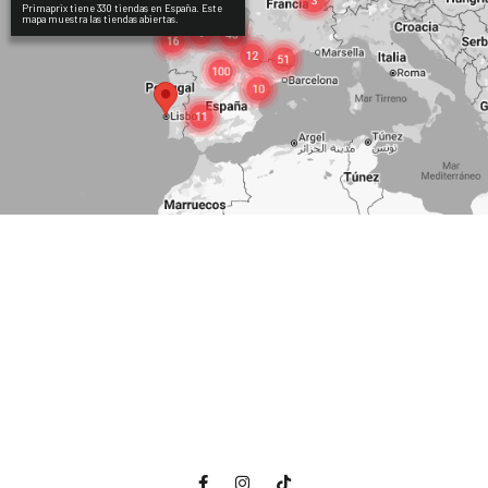
Primaprix tiene 330 tiendas en España. Este
mapa muestra las tiendas abiertas.