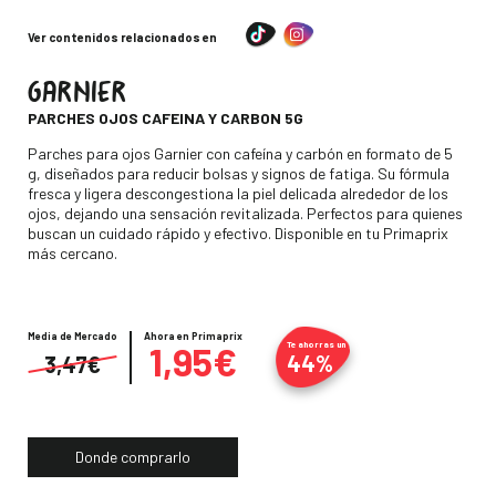
Ver contenidos relacionados en
GARNIER
-
PARCHES OJOS CAFEINA Y CARBON 5G
Descripción
Parches para ojos Garnier con cafeína y carbón en formato de 5
g, diseñados para reducir bolsas y signos de fatiga. Su fórmula
fresca y ligera descongestiona la piel delicada alrededor de los
ojos, dejando una sensación revitalizada. Perfectos para quienes
buscan un cuidado rápido y efectivo. Disponible en tu Primaprix
más cercano.
Media de Mercado
Precio
Ahora en Primaprix
1,95€
Te ahorras un
44%
3,47€
Donde comprarlo