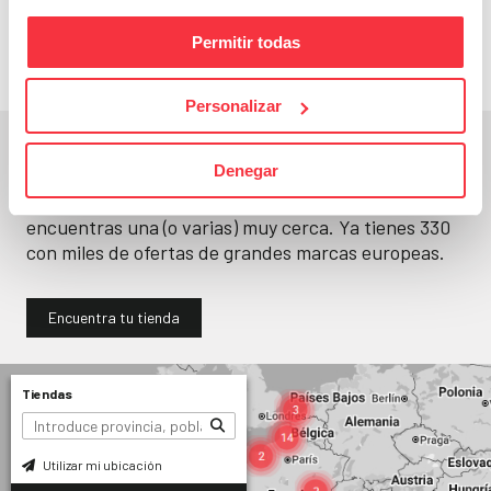
llévatelos
Permitir todas
Personalizar
En un segundo, la encuentras.
Denegar
No paramos de abrir
tiendas
. Seguro que
encuentras una (o varias) muy cerca. Ya tienes
330
con miles de ofertas de grandes marcas europeas.
Encuentra tu tienda
Tiendas
Utilizar mi ubicación