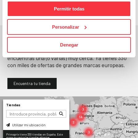
Permitir todas
Personalizar
En un segundo, la encuentras.
Denegar
No paramos de abrir
tiendas
. Seguro que
encuentras una (o varias) muy cerca. Ya tienes
330
con miles de ofertas de grandes marcas europeas.
Encuentra tu tienda
Tiendas
Utilizar mi ubicación
Primaprix tiene 330 tiendas en España. Este
mapa muestra las tiendas abiertas.