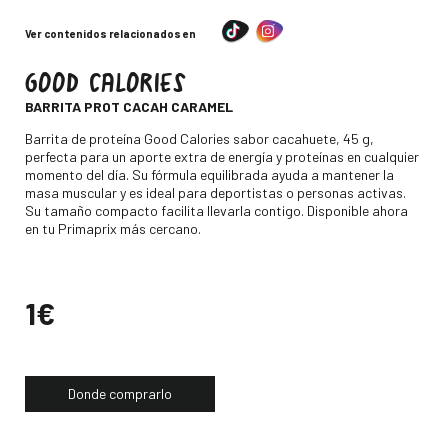
Ver contenidos relacionados en
GOOD CALORIES
-
BARRITA PROT CACAH CARAMEL
Descripción
Barrita de proteína Good Calories sabor cacahuete, 45 g,
perfecta para un aporte extra de energía y proteínas en cualquier
momento del día. Su fórmula equilibrada ayuda a mantener la
masa muscular y es ideal para deportistas o personas activas.
Su tamaño compacto facilita llevarla contigo. Disponible ahora
en tu Primaprix más cercano.
Precio
1€
Donde comprarlo