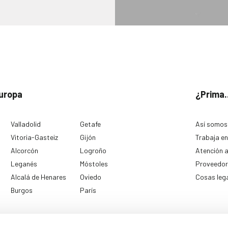
uropa
¿Prima.
Valladolid
Getafe
Así somos
Vitoria-Gasteiz
Gijón
Trabaja en
Alcorcón
Logroño
Atención a
Leganés
Móstoles
Proveedor
Alcalá de Henares
Oviedo
Cosas leg
Burgos
París