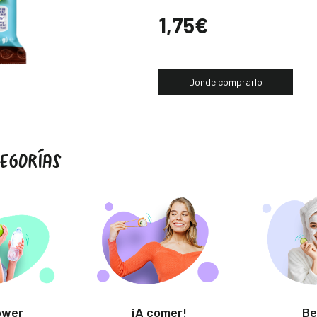
Precio
1,75€
Donde comprarlo
EGORÍAS
ower
¡A comer!
Be