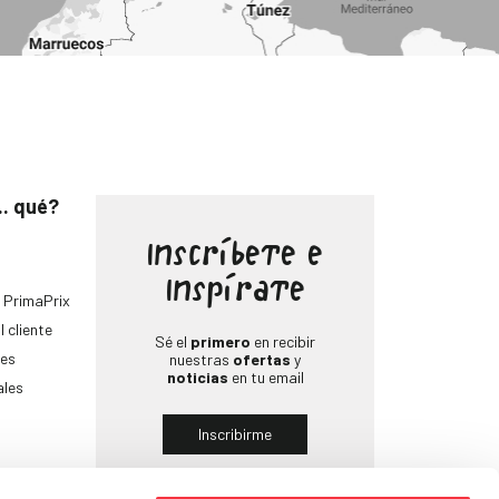
.. qué?
Inscríbete e
Inspírate
 PrimaPrix
l cliente
Sé el
primero
en recibir
es
nuestras
ofertas
y
noticias
en tu email
ales
Inscribirme