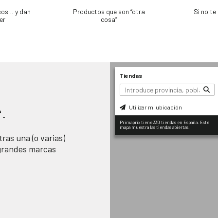
sos… y dan
Productos que son “otra
Si no t
er
cosa”
Tiendas
Utilizar mi ubicación
.
Primaprix tiene 330 tiendas en España. Este
mapa muestra las tiendas abiertas.
ras una (o varias)
 grandes marcas