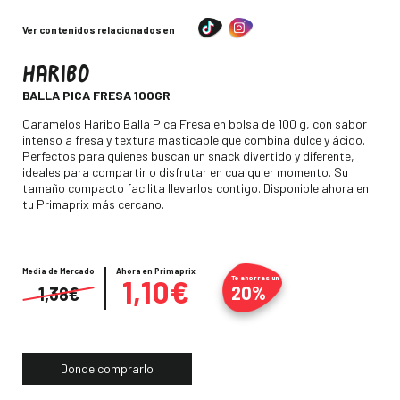
Ver contenidos relacionados en
HARIBO
-
BALLA PICA FRESA 100GR
Descripción
Caramelos Haribo Balla Pica Fresa en bolsa de 100 g, con sabor
intenso a fresa y textura masticable que combina dulce y ácido.
Perfectos para quienes buscan un snack divertido y diferente,
ideales para compartir o disfrutar en cualquier momento. Su
tamaño compacto facilita llevarlos contigo. Disponible ahora en
tu Primaprix más cercano.
Media de Mercado
Precio
Ahora en Primaprix
1,10€
Te ahorras un
20%
1,38€
Donde comprarlo