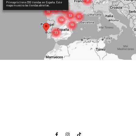
Primaprix tiene 330 tiendas en España. Este
mapa muestra las tiendas abiertas.