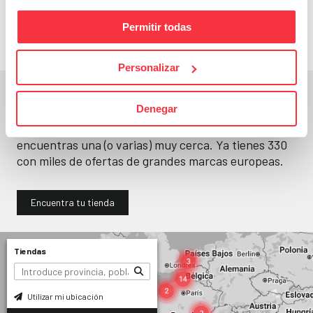
llévatelos
Permitir todas
Personalizar
En un segundo, la encuentras.
Denegar
No paramos de abrir
tiendas
. Seguro que
encuentras una (o varias) muy cerca. Ya tienes
330
con miles de ofertas de grandes marcas europeas.
Encuentra tu tienda
Tiendas
Utilizar mi ubicación