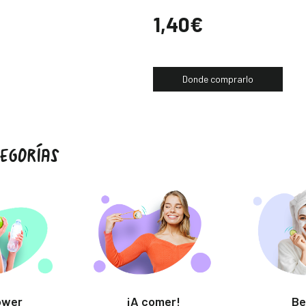
Precio
1,40€
Donde comprarlo
EGORÍAS
ower
¡A comer!
Be