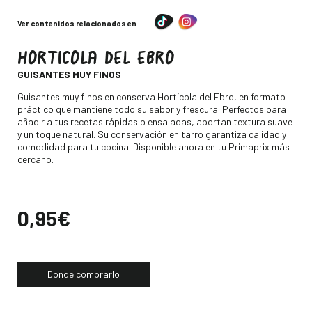
Ver contenidos relacionados en
HORTICOLA DEL EBRO
-
GUISANTES MUY FINOS
Descripción
Guisantes muy finos en conserva Hortícola del Ebro, en formato
práctico que mantiene todo su sabor y frescura. Perfectos para
añadir a tus recetas rápidas o ensaladas, aportan textura suave
y un toque natural. Su conservación en tarro garantiza calidad y
comodidad para tu cocina. Disponible ahora en tu Primaprix más
cercano.
Precio
0,95€
Donde comprarlo