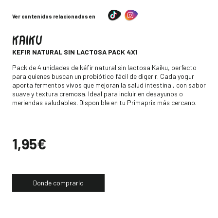
Ver contenidos relacionados en
KAIKU
-
KEFIR NATURAL SIN LACTOSA PACK 4X1
Descripción
Pack de 4 unidades de kéfir natural sin lactosa Kaiku, perfecto
para quienes buscan un probiótico fácil de digerir. Cada yogur
aporta fermentos vivos que mejoran la salud intestinal, con sabor
suave y textura cremosa. Ideal para incluir en desayunos o
meriendas saludables. Disponible en tu Primaprix más cercano.
Precio
1,95€
Donde comprarlo