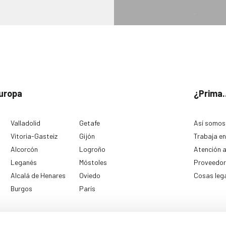
uropa
¿Prima.
Valladolid
Getafe
Así somos
Vitoria-Gasteiz
Gijón
Trabaja en
Alcorcón
Logroño
Atención a
Leganés
Móstoles
Proveedor
Alcalá de Henares
Oviedo
Cosas leg
Burgos
París