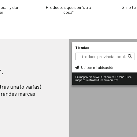
sos… y dan
Productos que son “otra
Si no t
er
cosa”
Tiendas
Utilizar mi ubicación
.
Primaprix tiene 330 tiendas en España. Este
mapa muestra las tiendas abiertas.
ras una (o varias)
 grandes marcas