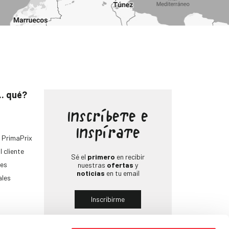
.. qué?
Inscríbete e
Inspírate
 PrimaPrix
l cliente
Sé el
primero
en recibir
es
nuestras
ofertas
y
noticias
en tu email
ales
Inscribirme