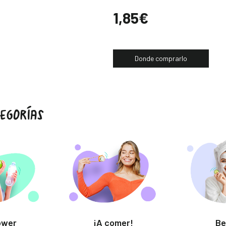
Precio
1,85€
Donde comprarlo
EGORÍAS
ower
¡A comer!
Be