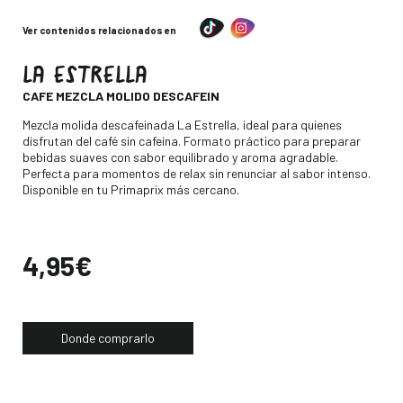
Ver contenidos relacionados en
LA ESTRELLA
-
CAFE MEZCLA MOLIDO DESCAFEIN
Descripción
Mezcla molida descafeinada La Estrella, ideal para quienes
disfrutan del café sin cafeína. Formato práctico para preparar
bebidas suaves con sabor equilibrado y aroma agradable.
Perfecta para momentos de relax sin renunciar al sabor intenso.
Disponible en tu Primaprix más cercano.
Precio
4,95€
Donde comprarlo