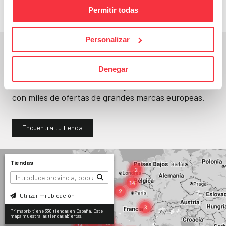
Permitir todas
Personalizar
En un segundo, la encuentras.
Denegar
No paramos de abrir
tiendas
. Seguro que
encuentras una (o varias) muy cerca. Ya tienes
330
con miles de ofertas de grandes marcas europeas.
Encuentra tu tienda
Tiendas
Utilizar mi ubicación
Primaprix tiene 330 tiendas en España. Este
mapa muestra las tiendas abiertas.