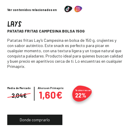
Ver contenidos relacionados en
LAYS
-
PATATAS FRITAS CAMPESINA BOLSA 150G
Descripción
Patatas fritas Lay’s Campesina en bolsa de 150 g, crujientes y
con sabor auténtico. Este snack es perfecto para picar en
cualquier momento, con una textura ligera y un toque natural que
conquista paladares. Producto ideal para quienes buscan calidad
y buen precio en aperitivos cerca de ti. Lo encuentras en cualquier
Primaprix.
Media de Mercado
Precio
Ahora en Primaprix
1,60€
Te ahorras un
22%
2,04€
Donde comprarlo