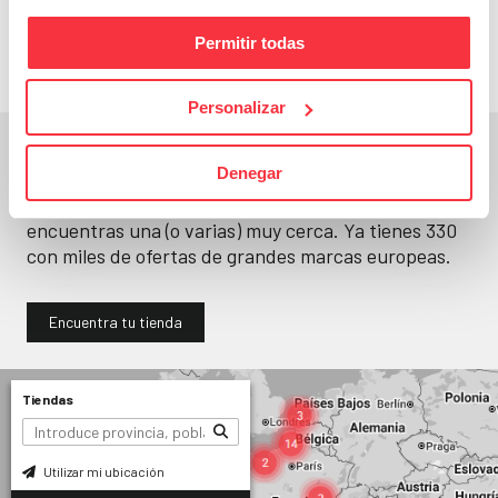
llévatelos
Permitir todas
Personalizar
En un segundo, la encuentras.
Denegar
No paramos de abrir
tiendas
. Seguro que
encuentras una (o varias) muy cerca. Ya tienes
330
con miles de ofertas de grandes marcas europeas.
Encuentra tu tienda
Tiendas
Utilizar mi ubicación