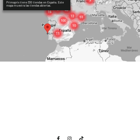
Primaprix tiene 330 tiendas en España. Este
mapa muestra las tiendas abiertas.