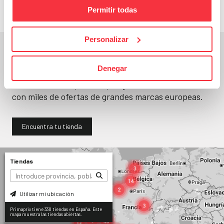
Permitir todas
Personalizar
En un segundo, la encuentras.
Denegar
No paramos de abrir
tiendas
. Seguro que
encuentras una (o varias) muy cerca. Ya tienes
330
con miles de ofertas de grandes marcas europeas.
Encuentra tu tienda
Tiendas
Utilizar mi ubicación
Primaprix tiene 330 tiendas en España. Este
mapa muestra las tiendas abiertas.