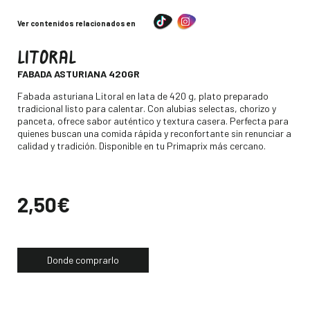
Ver contenidos relacionados en
LITORAL
-
FABADA ASTURIANA 420GR
Descripción
Fabada asturiana Litoral en lata de 420 g, plato preparado
tradicional listo para calentar. Con alubias selectas, chorizo y
panceta, ofrece sabor auténtico y textura casera. Perfecta para
quienes buscan una comida rápida y reconfortante sin renunciar a
calidad y tradición. Disponible en tu Primaprix más cercano.
Precio
2,50€
Donde comprarlo