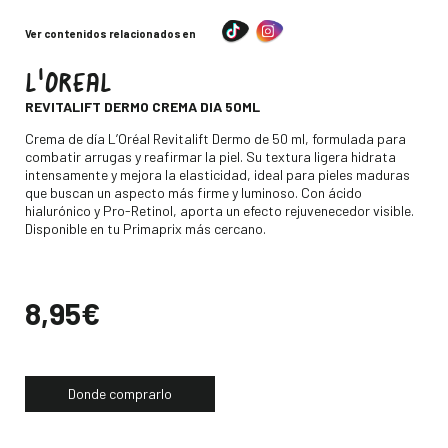
Ver contenidos relacionados en
L'OREAL
-
REVITALIFT DERMO CREMA DIA 50ML
Descripción
Crema de día L’Oréal Revitalift Dermo de 50 ml, formulada para
combatir arrugas y reafirmar la piel. Su textura ligera hidrata
intensamente y mejora la elasticidad, ideal para pieles maduras
que buscan un aspecto más firme y luminoso. Con ácido
hialurónico y Pro-Retinol, aporta un efecto rejuvenecedor visible.
Disponible en tu Primaprix más cercano.
Precio
8,95€
Donde comprarlo