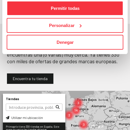
Permitir todas
Personalizar
En un segundo, la encuentras.
Denegar
No paramos de abrir
tiendas
. Seguro que
encuentras una (o varias) muy cerca. Ya tienes
330
con miles de ofertas de grandes marcas europeas.
Encuentra tu tienda
Tiendas
Utilizar mi ubicación
Primaprix tiene 330 tiendas en España. Este
mapa muestra las tiendas abiertas.