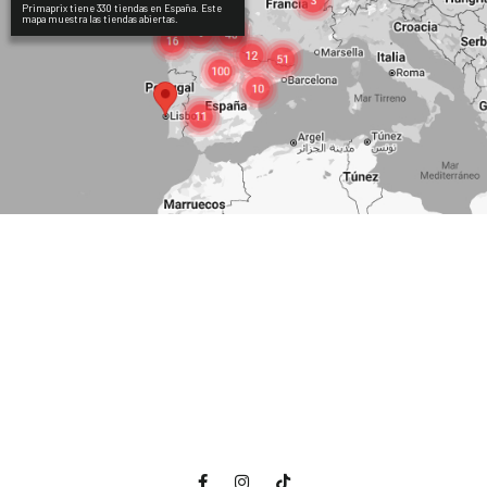
Primaprix tiene 330 tiendas en España. Este
mapa muestra las tiendas abiertas.