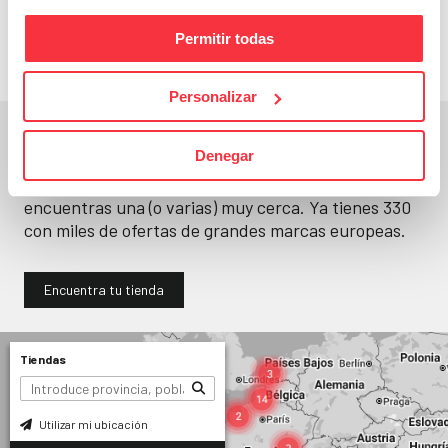
llévatelos
Permitir todas
Personalizar
En un segundo, la encuentras.
Denegar
No paramos de abrir
tiendas
. Seguro que
encuentras una (o varias) muy cerca. Ya tienes
330
con miles de ofertas de grandes marcas europeas.
Encuentra tu tienda
Tiendas
Utilizar mi ubicación