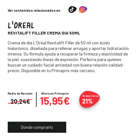
Ver contenidos relacionados en
L'OREAL
-
REVITALIFT FILLER CREMA DIA 50ML
Descripción
Crema de día L’Oréal Revitalift Filler de 50 ml con ácido
hialurónico, diseñada para rellenar arrugas y aportar hidratación
intensa. Su fórmula ayuda a recuperar la firmeza y elasticidad de
la piel, suavizando líneas de expresión. Perfecta para quienes
buscan un cuidado facial antiedad con buena relación calidad-
precio. Disponible en tu Primaprix más cercano.
Media de Mercado
Precio
Ahora en Primaprix
15,95€
Te ahorras un
21%
20,24€
Donde comprarlo