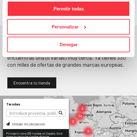
Permitir todas
Personalizar
En un segundo, la encuentras.
Denegar
No paramos de abrir
tiendas
. Seguro que
encuentras una (o varias) muy cerca. Ya tienes
330
con miles de ofertas de grandes marcas europeas.
Encuentra tu tienda
Tiendas
Utilizar mi ubicación
Primaprix tiene 330 tiendas en España. Este
mapa muestra las tiendas abiertas.