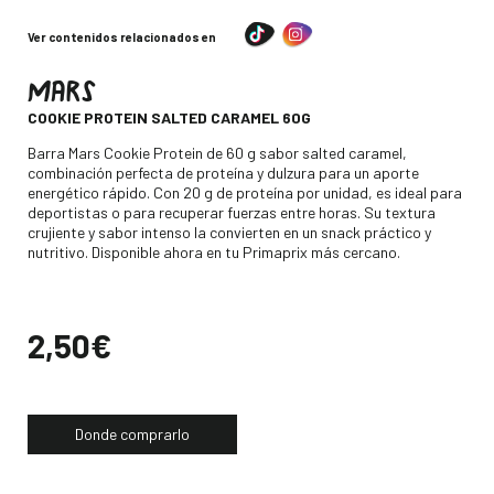
Ver contenidos relacionados en
MARS
-
COOKIE PROTEIN SALTED CARAMEL 60G
Descripción
Barra Mars Cookie Protein de 60 g sabor salted caramel,
combinación perfecta de proteína y dulzura para un aporte
energético rápido. Con 20 g de proteína por unidad, es ideal para
deportistas o para recuperar fuerzas entre horas. Su textura
crujiente y sabor intenso la convierten en un snack práctico y
nutritivo. Disponible ahora en tu Primaprix más cercano.
Precio
2,50€
Donde comprarlo